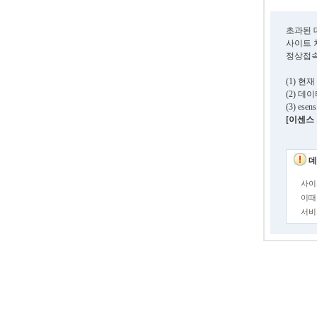
초과된 
사이트 
정상접속
(1) 
(2) 
(3) e
[이센스 고
데
사이
이때
서비