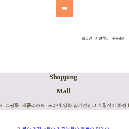
로그인
회원가입
주문조회
신상품
추천상품
낮은가격*행사용부채
Shopping
Mall
e
쇼핑몰
제품리스트
드라마.영화-엽기전인그녀 황진이 화정 
이름순
가격낮은순
가격높은순
등록순
인기순