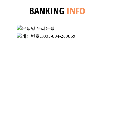
BANKING
INFO
은행명:우리은행
계좌번호:
1005-804-269869
예금주:최수연(토록아트)
Contact us